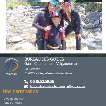
BUREAU DES GUIDES
Gap - Champsaur - Valgaudemar
La Chapelle,
05800 La Chapelle-en-Valgaudemar
06.16.52.59.56
bureaudesguideschampvalgo@gmail.com
Nos partenaires
le Valgaudemar
Pont-du-Fossé